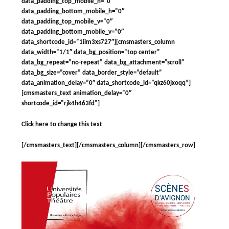
data_padding_top_mobile_h=”0″
data_padding_bottom_mobile_h=”0″
data_padding_top_mobile_v=”0″
data_padding_bottom_mobile_v=”0″
data_shortcode_id=”1iim3xs727″][cmsmasters_column
data_width=”1/1″ data_bg_position=”top center”
data_bg_repeat=”no-repeat” data_bg_attachment=”scroll”
data_bg_size=”cover” data_border_style=”default”
data_animation_delay=”0″ data_shortcode_id=”qkz60jxoqq”]
[cmsmasters_text animation_delay=”0″
shortcode_id=”rjk4h463fd”]
Click here to change this text
[/cmsmasters_text][/cmsmasters_column][/cmsmasters_row]