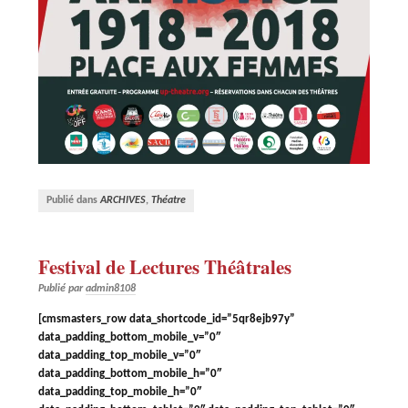
Publié dans
ARCHIVES
,
Théatre
Festival de Lectures Théâtrales
Publié par
admin8108
[cmsmasters_row data_shortcode_id=”5qr8ejb97y”
data_padding_bottom_mobile_v=”0″
data_padding_top_mobile_v=”0″
data_padding_bottom_mobile_h=”0″
data_padding_top_mobile_h=”0″