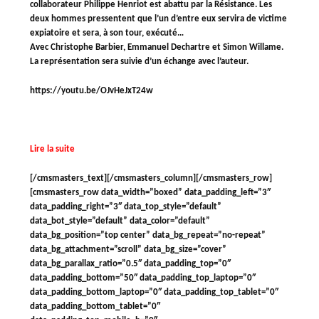
collaborateur Philippe Henriot est abattu par la Résistance. Les
deux hommes pressentent que l’un d’entre eux servira de victime
expiatoire et sera, à son tour, exécuté…
Avec Christophe Barbier, Emmanuel Dechartre et Simon Willame.
La représentation sera suivie d’un échange avec l’auteur.
https://youtu.be/OJvHeJxT24w
Lire la suite
[/cmsmasters_text][/cmsmasters_column][/cmsmasters_row]
[cmsmasters_row data_width=”boxed” data_padding_left=”3″
data_padding_right=”3″ data_top_style=”default”
data_bot_style=”default” data_color=”default”
data_bg_position=”top center” data_bg_repeat=”no-repeat”
data_bg_attachment=”scroll” data_bg_size=”cover”
data_bg_parallax_ratio=”0.5″ data_padding_top=”0″
data_padding_bottom=”50″ data_padding_top_laptop=”0″
data_padding_bottom_laptop=”0″ data_padding_top_tablet=”0″
data_padding_bottom_tablet=”0″