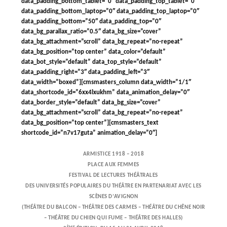
data_padding_bottom_tablet=”0″ data_padding_top_tablet=”0″
data_padding_bottom_laptop=”0″ data_padding_top_laptop=”0″
data_padding_bottom=”50″ data_padding_top=”0″
data_bg_parallax_ratio=”0.5″ data_bg_size=”cover”
data_bg_attachment=”scroll” data_bg_repeat=”no-repeat”
data_bg_position=”top center” data_color=”default”
data_bot_style=”default” data_top_style=”default”
data_padding_right=”3″ data_padding_left=”3″
data_width=”boxed”][cmsmasters_column data_width=”1/1″
data_shortcode_id=”6xx4lxukhm” data_animation_delay=”0″
data_border_style=”default” data_bg_size=”cover”
data_bg_attachment=”scroll” data_bg_repeat=”no-repeat”
data_bg_position=”top center”][cmsmasters_text
shortcode_id=”n7v17guta” animation_delay=”0″]
ARMISTICE 1918 – 2018
PLACE AUX FEMMES
FESTIVAL DE LECTURES THÉÂTRALES
DES UNIVERSITÉS POPULAIRES DU THÉÂTRE EN PARTENARIAT AVEC LES
SCÈNES D’AVIGNON
(THÉÂTRE DU BALCON – THÉÂTRE DES CARMES – THÉÂTRE DU CHÊNE NOIR
– THÉÂTRE DU CHIEN QUI FUME – THÉÂTRE DES HALLES)
ÈME