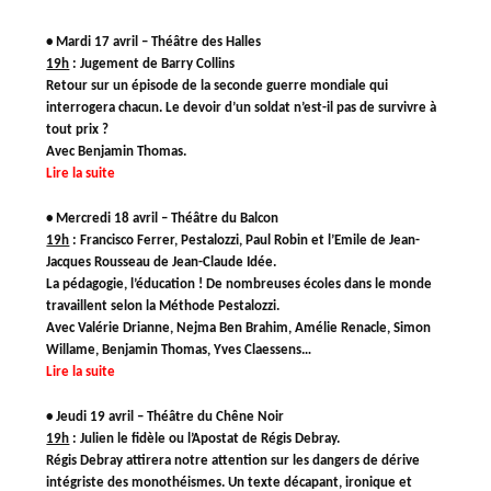
• Mardi 17 avril – Théâtre des Halles
19h
:
Jugement de Barry Collins
Retour sur un épisode de la seconde guerre mondiale qui
interrogera chacun. Le devoir d’un soldat n’est-il pas de survivre à
tout prix ?
Avec Benjamin Thomas.
Lire la suite
• Mercredi 18 avril – Théâtre du Balcon
19h
:
Francisco Ferrer, Pestalozzi, Paul Robin et l’Emile de Jean-
Jacques Rousseau de Jean-Claude Idée.
La pédagogie, l’éducation ! De nombreuses écoles dans le monde
travaillent selon la Méthode Pestalozzi.
Avec Valérie Drianne, Nejma Ben Brahim, Amélie Renacle, Simon
Willame, Benjamin Thomas, Yves Claessens…
Lire la suite
• Jeudi 19 avril – Théâtre du Chêne Noir
19h
:
Julien le fidèle ou l’Apostat de Régis Debray.
Régis Debray attirera notre attention sur les dangers de dérive
intégriste des monothéismes. Un texte décapant, ironique et