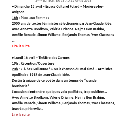
2
ÉDITION, DU 15 AU 21 AVRIL 2018
• Dimanche 15 avril – Espace Culturel Folard – Morières-lès-
Avignon
16h
:
Place aux Femmes
2000 ans de textes féministes sélectionnés par Jean-Claude Idée,
Avec Annette Brodkom, Valérie Drianne, Nejma Ben Brahim,
Amélie Renacle, Simon Willame, Benjamin Thomas, Yves Claessens
…
Lire la suite
• Lundi 16 avril – Théâtre des Carmes
19h
: Réception/Ouverture
20h
:
« À bas Guillaume ! » ou la chanson du mal aimé – Armistice
Apollinaire 1918 de Jean-Claude Idée.
Destin tragique de ce poète dans un temps de “grande
boucherie”.
L’occasion d’entendre quelques voix pacifistes, trop oubliées…
Avec Annette Brodkom, Valérie Drianne, Nejma Ben Brahim,
Amélie Renacle, Simon Willame, Benjamin Thomas, Yves Claessens,
Jean-Loup Horwitz…
Lire la suite