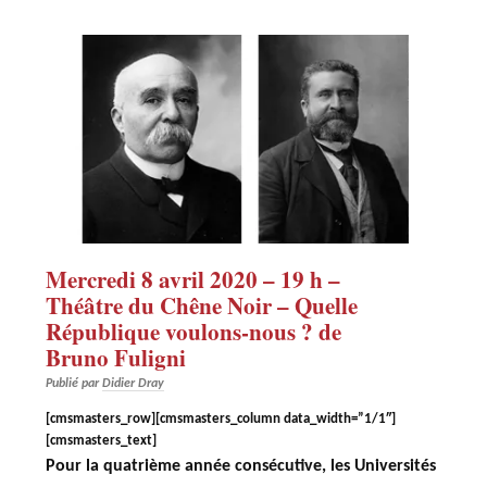
Mercredi 8 avril 2020 – 19 h –
Théâtre du Chêne Noir – Quelle
République voulons-nous ? de
Bruno Fuligni
Publié par
Didier Dray
[cmsmasters_row][cmsmasters_column data_width=”1/1″]
[cmsmasters_text]
Pour la quatrième année consécutive, les Universités