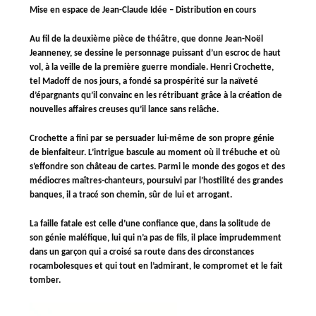
Mise en espace de Jean-Claude Idée – Distribution en cours
Au fil de la deuxième pièce de théâtre, que donne Jean-Noël
Jeanneney, se dessine le personnage puissant d’un escroc de haut
vol, à la veille de la première guerre mondiale. Henri Crochette,
tel Madoff de nos jours, a fondé sa prospérité sur la naïveté
d’épargnants qu’il convainc en les rétribuant grâce à la création de
nouvelles affaires creuses qu’il lance sans relâche.
Crochette a fini par se persuader lui-même de son propre génie
de bienfaiteur. L’intrigue bascule au moment où il trébuche et où
s’effondre son château de cartes. Parmi le monde des gogos et des
médiocres maîtres-chanteurs, poursuivi par l’hostilité des grandes
banques, il a tracé son chemin, sûr de lui et arrogant.
La faille fatale est celle d’une confiance que, dans la solitude de
son génie maléfique, lui qui n’a pas de fils, il place imprudemment
dans un garçon qui a croisé sa route dans des circonstances
rocambolesques et qui tout en l’admirant, le compromet et le fait
tomber.