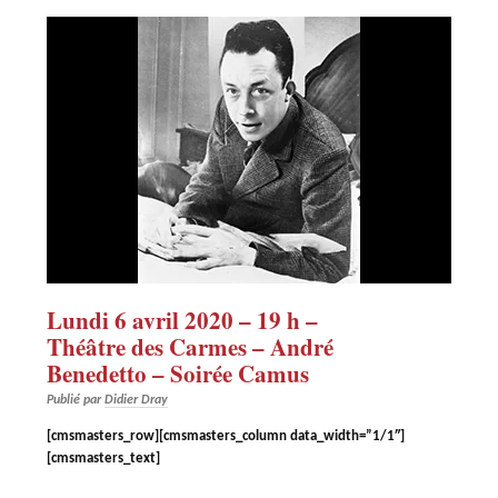
Lundi 6 avril 2020 – 19 h –
Théâtre des Carmes – André
Benedetto – Soirée Camus
Publié par
Didier Dray
[cmsmasters_row][cmsmasters_column data_width=”1/1″]
[cmsmasters_text]