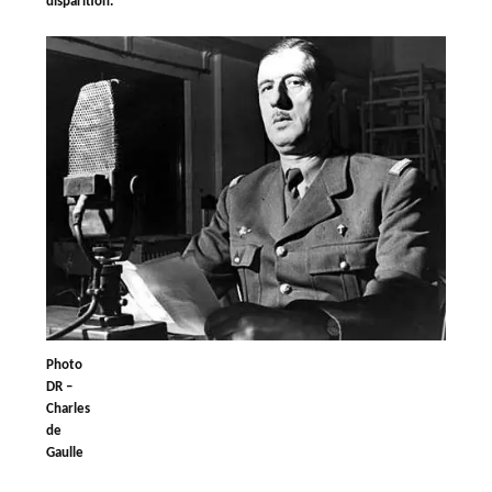
disparition.
Photo
DR –
Charles
de
Gaulle