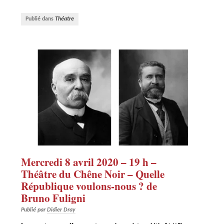
Publié dans
Théatre
Mercredi 8 avril 2020 – 19 h –
Théâtre du Chêne Noir – Quelle
République voulons-nous ? de
Bruno Fuligni
Publié par
Didier Dray