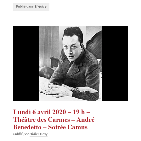
Publié dans
Théatre
Lundi 6 avril 2020 – 19 h –
Théâtre des Carmes – André
Benedetto – Soirée Camus
Publié par
Didier Dray