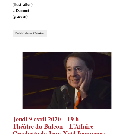
(illustration),
L. Dumont
(graveur)
Publié dans
Théatre
Jeudi 9 avril 2020 – 19 h –
Théâtre du Balcon – L’Affaire
Crochette de Jean-Noël Jeanneney