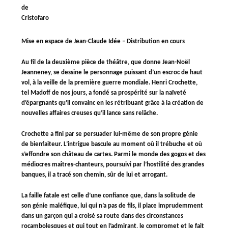
de
Cristofaro
Mise en espace de Jean-Claude Idée – Distribution en cours
Au fil de la deuxième pièce de théâtre, que donne Jean-Noël
Jeanneney, se dessine le personnage puissant d’un escroc de haut
vol, à la veille de la première guerre mondiale. Henri Crochette,
tel Madoff de nos jours, a fondé sa prospérité sur la naïveté
d’épargnants qu’il convainc en les rétribuant grâce à la création de
nouvelles affaires creuses qu’il lance sans relâche.
Crochette a fini par se persuader lui-même de son propre génie
de bienfaiteur. L’intrigue bascule au moment où il trébuche et où
s’effondre son château de cartes. Parmi le monde des gogos et des
médiocres maîtres-chanteurs, poursuivi par l’hostilité des grandes
banques, il a tracé son chemin, sûr de lui et arrogant.
La faille fatale est celle d’une confiance que, dans la solitude de
son génie maléfique, lui qui n’a pas de fils, il place imprudemment
dans un garçon qui a croisé sa route dans des circonstances
rocambolesques et qui tout en l’admirant, le compromet et le fait